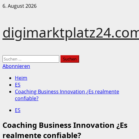
Zum
6. August 2026
Inhalt
springen
digimarktplatz24.co
Hauptmenü
Suchen
nach:
Abonnieren
Heim
ES
Coaching Business Innovation ¿Es realmente
confiable?
ES
Coaching Business Innovation ¿Es
realmente confiable?