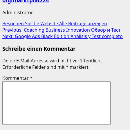
digimarktplatz24
Administrator
Besuchen Sie die Website
Alle Beiträge anzeigen
Post
Previous:
Coaching Business Innovation Обзор и Тест
Next:
Google Ads Black Edition Análisis y Test completo
navigation
Schreibe einen Kommentar
Deine E-Mail-Adresse wird nicht veröffentlicht.
Erforderliche Felder sind mit
*
markiert
Kommentar
*