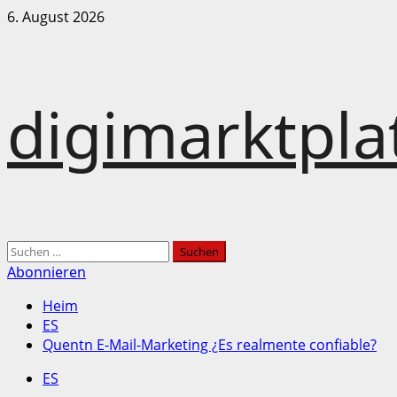
Zum
6. August 2026
Inhalt
springen
digimarktpl
Hauptmenü
Suchen
nach:
Abonnieren
Heim
ES
Quentn E-Mail-Marketing ¿Es realmente confiable?
ES