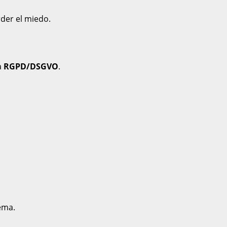
der el miedo.
a
RGPD/DSGVO
.
tema.