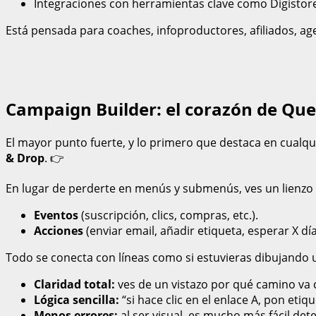
Integraciones con herramientas clave como Digistore
Está pensada para coaches, infoproductores, afiliados, ag
Campaign Builder: el corazón de Qu
El mayor punto fuerte, y lo primero que destaca en cualq
& Drop
. 👉
En lugar de perderte en menús y submenús, ves un lienzo
Eventos
(suscripción, clics, compras, etc.).
Acciones
(enviar email, añadir etiqueta, esperar X días
Todo se conecta con líneas como si estuvieras dibujando un
Claridad total:
ves de un vistazo por qué camino va 
Lógica sencilla:
“si hace clic en el enlace A, pon etiqu
Menos errores:
al ser visual, es mucho más fácil dete