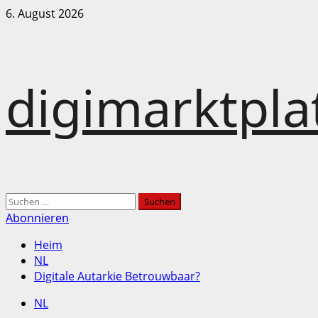
Zum
6. August 2026
Inhalt
springen
digimarktpl
Hauptmenü
Suchen
nach:
Abonnieren
Heim
NL
Digitale Autarkie Betrouwbaar?
NL