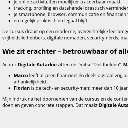
je online activiteiten moeilijker traceerbaar maakt,
tracking, profiling en datahandel drastisch verminder
je smartphone, browser, communicatie en financiën 
en tegelijk praktisch en legaal blijft.
De cursus draait op een moderne, overzichtelijke leeromg
vrijheidsliefhebbers, digitale nomaden, security-nerds,
Wie zit erachter – betrouwbaar of al
Achter
Digitale Autarkie
zitten de Duitse “Geldhelden”:
M
Marco
leeft al jaren financieel én deels digitaal vrij,
afhankelijkheid.
Florian
is de tech- en security-man: meer dan 10 jaar e
Mijn indruk na het doornemen van de cursus en de content: 
doen en geven concrete stappen. Dat maakt
Digitale Aut