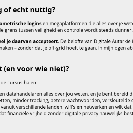
 of echt nuttig?
biometrische logins
en megaplatformen die alles over je wete
de grens tussen veiligheid en controle wordt steeds dunner.
eel je daarvan accepteert
. De belofte van Digitale Autarkie 
 maken – zonder dat je off‑grid hoeft te gaan. In mijn ogen 
t (en voor wie niet)?
 de cursus halen:
h en datahandelaren alles over jou weten, en je bent bereid d
ernetten, minder tracking, betere wachtwoorden, versleutelde
l vanuit verschillende landen, wifi’s en netwerken en wilt da
dat financiële vrijheid zonder digitale privacy nauwelijks bes