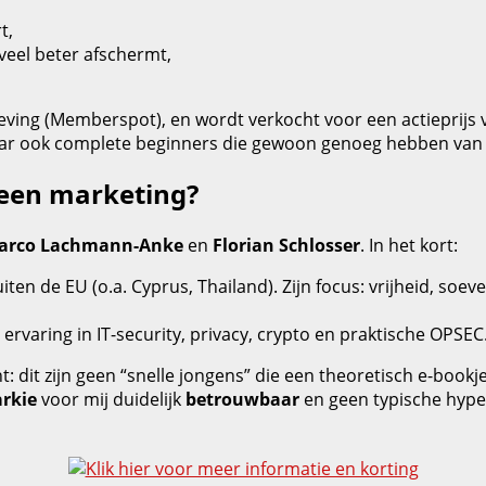
t,
veel beter afschermt,
eving (Memberspot), en wordt verkocht voor een actieprijs
 maar ook complete beginners die gewoon genoeg hebben van
leen marketing?
arco Lachmann‑Anke
en
Florian Schlosser
. In het kort:
 buiten de EU (o.a. Cyprus, Thailand). Zijn focus: vrijheid, so
rvaring in IT‑security, privacy, crypto en praktische OPSEC. Hi
dit zijn geen “snelle jongens” die een theoretisch e‑bookje 
arkie
voor mij duidelijk
betrouwbaar
en geen typische hype