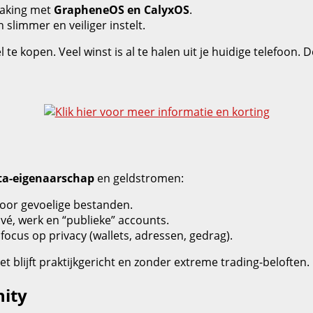
making met
GrapheneOS en CalyxOS
.
slimmer en veiliger instelt.
 te kopen. Veel winst is al te halen uit je huidige telefoon. 
ta‑eigenaarschap
en geldstromen:
oor gevoelige bestanden.
ivé, werk en “publieke” accounts.
ocus op privacy (wallets, adressen, gedrag).
t blijft praktijkgericht en zonder extreme trading‑beloften. 
ity