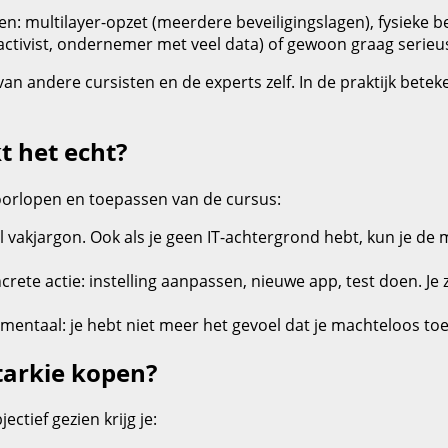
n: multilayer‑opzet (meerdere beveiligingslagen), fysieke b
t, activist, ondernemer met veel data) of gewoon graag serieus
an andere cursisten en de experts zelf. In de praktijk beteken
t het echt?
orlopen en toepassen van de cursus:
vol vakjargon. Ook als je geen IT‑achtergrond hebt, kun je d
crete actie: instelling aanpassen, nieuwe app, test doen. Je z
mentaal: je hebt niet meer het gevoel dat je machteloos toek
utarkie kopen?
ectief gezien krijg je: