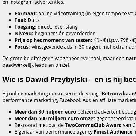
en Instagram-advertenties.
Formaat:
online videotraining (in eigen tempo te vol
Taal:
Duits
Toegang:
direct, levenslang
Niveau:
beginners én gevorderden
Prijs op het moment van testen:
49,- € (i.p.v. 798,- €
Focus:
winstgevende ads in 30 dagen, met extra nad
De grote belofte: geen vaag theorieverhaal, maar een
nau
daadwerkelijk leads en omzet.
Wie is Dawid Przybylski – en is hij b
Bij online marketing cursussen is de vraag “
Betrouwbaar
performance marketing, Facebook Ads en affiliate marketi
Meer dan 30 miljoen euro
beheerd advertentiebudg
Meer dan 500 miljoen euro omzet
gegenereerd via
Bekroond met o.a. de
TwoCommaClub Award
van Cl
Eigenaar van performance agency
Finest Audience
i