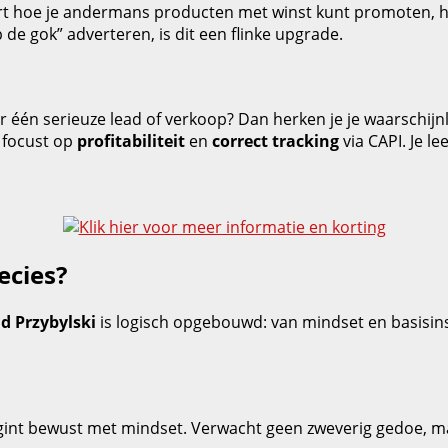
leert hoe je andermans producten met winst kunt promoten, ho
 de gok” adverteren, is dit een flinke upgrade.
én serieuze lead of verkoop? Dan herken je je waarschijnlijk 
 focust op
profitabiliteit
en
correct tracking
via CAPI. Je le
ecies?
d Przybylski
is logisch opgebouwd: van mindset en basisins
gint bewust met mindset. Verwacht geen zweverig gedoe, ma