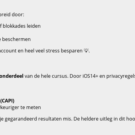
reid door:
f blokkades leiden
 te beschermen
account en heel veel stress besparen 💡.
 onderdeel
van de hele cursus. Door iOS14+ en privacyregels
(CAPI)
wkeuriger te meten
je gegarandeerd resultaten mis. De heldere uitleg in dit hoof