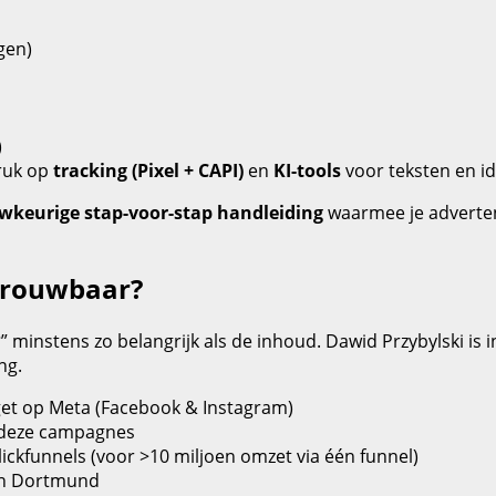
gen)
)
ruk op
tracking (Pixel + CAPI)
en
KI-tools
voor teksten en i
wkeurige stap-voor-stap handleiding
waarmee je advertent
etrouwbaar?
?
” minstens zo belangrijk als de inhoud. Dawid Przybylski is
ng.
et op Meta (Facebook & Instagram)
 deze campagnes
ickfunnels (voor >10 miljoen omzet via één funnel)
n Dortmund