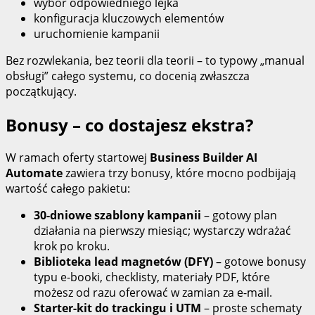
wybór odpowiedniego lejka
konfiguracja kluczowych elementów
uruchomienie kampanii
Bez rozwlekania, bez teorii dla teorii – to typowy „manual
obsługi” całego systemu, co docenią zwłaszcza
początkujący.
Bonusy – co dostajesz ekstra?
W ramach oferty startowej
Business Builder AI
Automate
zawiera trzy bonusy, które mocno podbijają
wartość całego pakietu:
30‑dniowe szablony kampanii
– gotowy plan
działania na pierwszy miesiąc; wystarczy wdrażać
krok po kroku.
Biblioteka lead magnetów (DFY)
– gotowe bonusy
typu e‑booki, checklisty, materiały PDF, które
możesz od razu oferować w zamian za e‑mail.
Starter‑kit do trackingu i UTM
– proste schematy