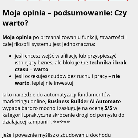
Moja opinia – podsumowanie: Czy
warto?
Moja opinia
po przeanalizowaniu funkcji, zawartości i
całej filozofii systemu jest jednoznaczna:
jeśli chcesz wejść w afiliację lub przyspieszyć
istniejący biznes, ale blokuje Cię
technika i brak
czasu
–
warto
jeśli oczekujesz cudów bez ruchu i pracy –
nie
warto
, lepiej nie inwestuj
Jako narzędzie do automatyzacji fundamentów
marketingu online,
Business Builder AI Automate
wypada bardzo mocno i zasługuje na ocenę
5/5
w
kategorii „praktyczne skrócenie drogi od pomysłu do
działającej kampanii”. ⭐⭐⭐⭐⭐
Jeżeli poważnie myślisz o zbudowaniu dochodu