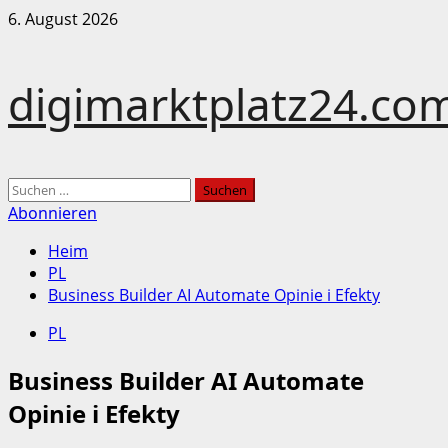
Zum
6. August 2026
Inhalt
springen
digimarktplatz24.co
Hauptmenü
Suchen
nach:
Abonnieren
Heim
PL
Business Builder AI Automate Opinie i Efekty
PL
Business Builder AI Automate
Opinie i Efekty