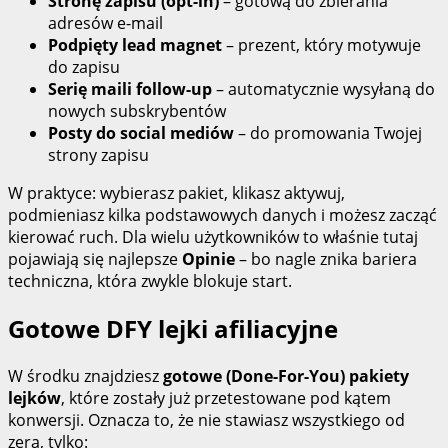
Stronę zapisu (opt‑in)
– gotową do zbierania
adresów e‑mail
Podpięty lead magnet
– prezent, który motywuje
do zapisu
Serię maili follow‑up
– automatycznie wysyłaną do
nowych subskrybentów
Posty do social mediów
– do promowania Twojej
strony zapisu
W praktyce: wybierasz pakiet, klikasz aktywuj,
podmieniasz kilka podstawowych danych i możesz zacząć
kierować ruch. Dla wielu użytkowników to właśnie tutaj
pojawiają się najlepsze
Opinie
– bo nagle znika bariera
techniczna, która zwykle blokuje start.
Gotowe DFY lejki afiliacyjne
W środku znajdziesz
gotowe (Done‑For‑You) pakiety
lejków
, które zostały już przetestowane pod kątem
konwersji. Oznacza to, że nie stawiasz wszystkiego od
zera, tylko: