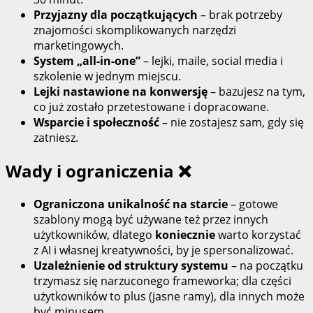
Przyjazny dla początkujących
– brak potrzeby
znajomości skomplikowanych narzędzi
marketingowych.
System „all‑in‑one”
– lejki, maile, social media i
szkolenie w jednym miejscu.
Lejki nastawione na konwersję
– bazujesz na tym,
co już zostało przetestowane i dopracowane.
Wsparcie i społeczność
– nie zostajesz sam, gdy się
zatniesz.
Wady i ograniczenia ❌
Ograniczona unikalność na starcie
– gotowe
szablony mogą być używane też przez innych
użytkowników, dlatego
koniecznie
warto korzystać
z AI i własnej kreatywności, by je spersonalizować.
Uzależnienie od struktury systemu
– na początku
trzymasz się narzuconego frameworka; dla części
użytkowników to plus (jasne ramy), dla innych może
być minusem.