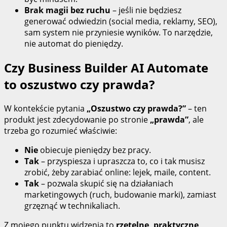
Brak magii bez ruchu
– jeśli nie będziesz
generować odwiedzin (social media, reklamy, SEO),
sam system nie przyniesie wyników. To narzędzie,
nie automat do pieniędzy.
Czy Business Builder AI Automate
to oszustwo czy prawda?
W kontekście pytania
„Oszustwo czy prawda?”
– ten
produkt jest zdecydowanie po stronie
„prawda”
, ale
trzeba go rozumieć właściwie:
Nie
obiecuje pieniędzy bez pracy.
Tak
– przyspiesza i upraszcza to, co i tak musisz
zrobić, żeby zarabiać online: lejek, maile, content.
Tak
– pozwala skupić się na działaniach
marketingowych (ruch, budowanie marki), zamiast
grzęznąć w technikaliach.
Z mojego punktu widzenia to
rzetelne, praktyczne