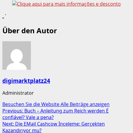
„`
Über den Autor
digimarktplatz24
Administrator
Besuchen Sie die Website
Alle Beiträge anzeigen
Post
Previous:
Buch – Anleitung zum Reich werden É
confiável? Vale a pena?
navigation
Next:
Die EMail Cashcow İnceleme: Gerçekten
Kazandırıyor mu?