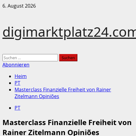
Zum
6. August 2026
Inhalt
springen
digimarktplatz24.co
Hauptmenü
Suchen
nach:
Abonnieren
Heim
PT
Masterclass Finanzielle Freiheit von Rainer
Zitelmann Opiniões
PT
Masterclass Finanzielle Freiheit von
Rainer Zitelmann Opiniões