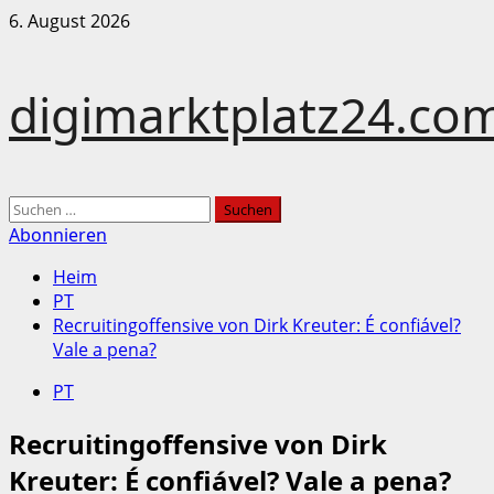
Zum
6. August 2026
Inhalt
springen
digimarktplatz24.co
Hauptmenü
Suchen
nach:
Abonnieren
Heim
PT
Recruitingoffensive von Dirk Kreuter: É confiável?
Vale a pena?
PT
Recruitingoffensive von Dirk
Kreuter: É confiável? Vale a pena?