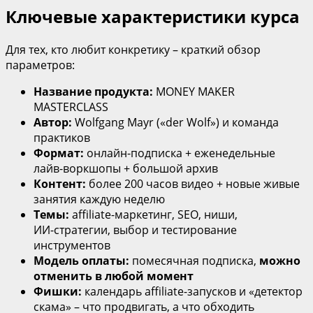
Ключевые характеристики курса
Для тех, кто любит конкретику – краткий обзор
параметров:
Название продукта:
MONEY MAKER
MASTERCLASS
Автор:
Wolfgang Mayr («der Wolf») и команда
практиков
Формат:
онлайн‑подписка + еженедельные
лайв‑воркшопы + большой архив
Контент:
более 200 часов видео + новые живые
занятия каждую неделю
Темы:
affiliate‑маркетинг, SEO, ниши,
ИИ‑стратегии, выбор и тестирование
инструментов
Модель оплаты:
помесячная подписка,
можно
отменить в любой момент
Фишки:
календарь affiliate‑запусков и «детектор
скама» – что продвигать, а что обходить