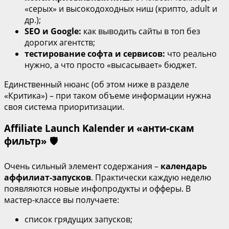
«серых» и высокодоходных ниш (крипто, adult и
др.);
SEO и Google:
как выводить сайты в топ без
дорогих агентств;
тестирование софта и сервисов:
что реально
нужно, а что просто «высасывает» бюджет.
Единственный нюанс (об этом ниже в разделе
«Критика») – при таком объеме информации нужна
своя система приоритизации.
Affiliate Launch Kalender и «анти‑скам
фильтр» 🛡
Очень сильный элемент содержания –
календарь
аффилиат‑запусков
. Практически каждую неделю
появляются новые инфопродукты и офферы. В
мастер‑классе вы получаете:
список грядущих запусков;