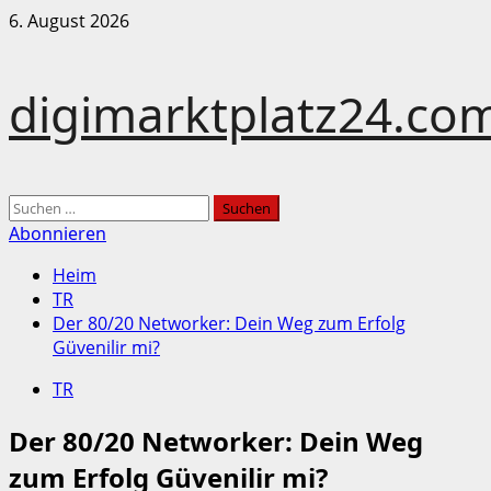
Zum
6. August 2026
Inhalt
springen
digimarktplatz24.co
Hauptmenü
Suchen
nach:
Abonnieren
Heim
TR
Der 80/20 Networker: Dein Weg zum Erfolg
Güvenilir mi?
TR
Der 80/20 Networker: Dein Weg
zum Erfolg Güvenilir mi?