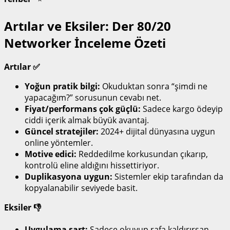
Artılar ve Eksiler: Der 80/20
Networker İnceleme Özeti
Artılar ✅
Yoğun pratik bilgi:
Okuduktan sonra “şimdi ne
yapacağım?” sorusunun cevabı net.
Fiyat/performans çok güçlü:
Sadece kargo ödeyip
ciddi içerik almak büyük avantaj.
Güncel stratejiler:
2024+ dijital dünyasına uygun
online yöntemler.
Motive edici:
Reddedilme korkusundan çıkarıp,
kontrolü eline aldığını hissettiriyor.
Duplikasyona uygun:
Sistemler ekip tarafından da
kopyalanabilir seviyede basit.
Eksiler 👎
Uygulama şart:
Sadece okuyup rafa kaldırırsan,