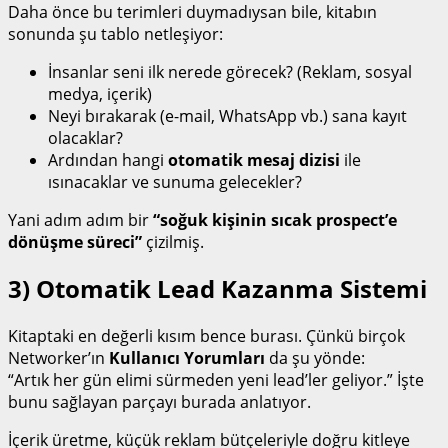
Daha önce bu terimleri duymadıysan bile, kitabın
sonunda şu tablo netleşiyor:
İnsanlar seni ilk nerede görecek? (Reklam, sosyal
medya, içerik)
Neyi bırakarak (e-mail, WhatsApp vb.) sana kayıt
olacaklar?
Ardından hangi
otomatik mesaj dizisi
ile
ısınacaklar ve sunuma gelecekler?
Yani adım adım bir
“soğuk kişinin sıcak prospect’e
dönüşme süreci”
çizilmiş.
3) Otomatik Lead Kazanma Sistemi
Kitaptaki en değerli kısım bence burası. Çünkü birçok
Networker’ın
Kullanıcı Yorumları
da şu yönde:
“Artık her gün elimi sürmeden yeni lead’ler geliyor.” İşte
bunu sağlayan parçayı burada anlatıyor.
İçerik üretme, küçük reklam bütçeleriyle doğru kitleye