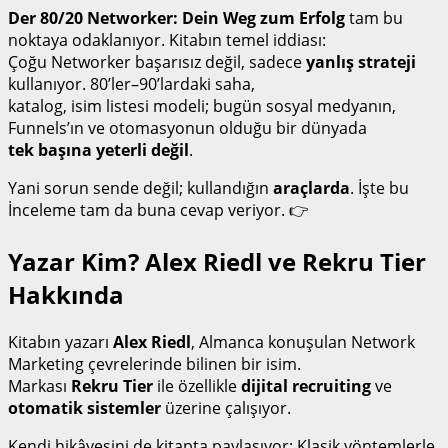
Der 80/20 Networker: Dein Weg zum Erfolg
tam bu
noktaya odaklanıyor. Kitabın temel iddiası:
Çoğu Networker başarısız değil, sadece
yanlış strateji
kullanıyor. 80’ler–90’lardaki saha,
katalog, isim listesi modeli; bugün sosyal medyanın,
Funnels’ın ve otomasyonun olduğu bir dünyada
tek başına yeterli değil
.
Yani sorun sende değil; kullandığın
araçlarda
. İşte bu
İnceleme tam da buna cevap veriyor. 👉
Yazar Kim? Alex Riedl ve Rekru Tier
Hakkında
Kitabın yazarı
Alex Riedl
, Almanca konuşulan Network
Marketing çevrelerinde bilinen bir isim.
Markası
Rekru Tier
ile özellikle
dijital recruiting
ve
otomatik sistemler
üzerine çalışıyor.
Kendi hikâyesini de kitapta paylaşıyor: Klasik yöntemlerle