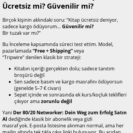
Ücretsiz mi? Güvenilir mi?
Birçok kişinin aklındaki soru: “Kitap ücretsiz deniyor,
sadece kargo ödüyorum…
Güvenilir mi?
Bir tuzak var mı?”
Bu İnceleme kapsamında süreci test ettim. Model,
pazarlamada
“Free + Shipping”
veya
“Tripwire” denilen klasik bir strateji:
Kitabın içeriği gerçekten dolu; sadece tanıtım
broşürü değil
Sen sadece basım ve kargo masrafını ödüyorsun
(genelde 5–7 € civarı)
Sepet içinde ve sonrasında ek kurs/koçluk teklifleri
çıkıyor ama
zorunlu değil
Yani
Der 80/20 Networker: Dein Weg zum Erfolg Satın
Al
dediğinde klasik bir abonelik veya gizli
masraf yok. E-posta listesine alınman normal, ama her
mailin altında tek tıkla çıkış linki bulunuyor. Bu açıdan