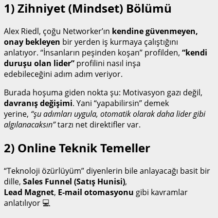
1) Zihniyet (Mindset) Bölümü
Alex Riedl, çoğu Networker’ın
kendine güvenmeyen,
onay bekleyen
bir yerden iş kurmaya çalıştığını
anlatıyor. “İnsanların peşinden koşan” profilden,
“kendi
duruşu olan lider”
profilini nasıl inşa
edebileceğini adım adım veriyor.
Burada hoşuma giden nokta şu: Motivasyon gazı değil,
davranış değişimi
. Yani “yapabilirsin” demek
yerine,
“şu adımları uygula, otomatik olarak daha lider gibi
algılanacaksın”
tarzı net direktifler var.
2) Online Teknik Temeller
“Teknoloji özürlüyüm” diyenlerin bile anlayacağı basit bir
dille,
Sales Funnel (Satış Hunisi)
,
Lead Magnet
,
E-mail otomasyonu
gibi kavramlar
anlatılıyor 💻