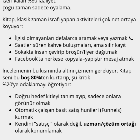
Geri kalan %80 faaliyet,
çoğu zaman sadece oyalama.
Kitap, klasik zaman israfı yapan aktiviteleri çok net ortaya
koyuyor:
İlgisi olmayanları defalarca aramak veya yazmak 📞
Saatler süren kahve buluşmaları, ama sıfır kayıt
Sokakta insan çevirip broşür/flyer dağıtmak
Facebook’ta herkese kopyala–yapıştır mesaj atmak
İncelemenin bu kısmında altını çizmem gerekiyor: Kitap
seni bu
boş 80%
ten kurtarıp, şu kritik
%20’ye odaklamayı öğretiyor:
Doğru hedef kitleyi tanımlayıp, sadece onlara
görünür olmak
Otomatik çalışan basit satış hunileri (Funnels)
kurmak
Kendini “satışçı” olarak değil,
uzman/çözüm ortağı
olarak konumlamak