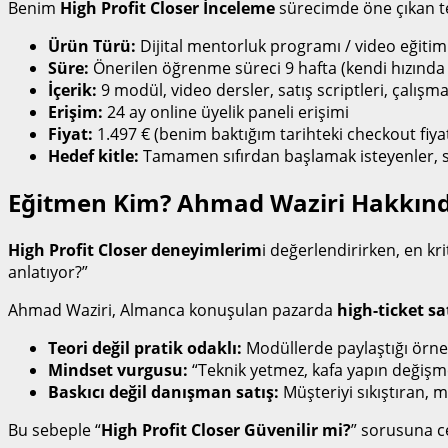
Benim
High Profit Closer İnceleme
sürecimde öne çıkan te
Ürün Türü:
Dijital mentorluk programı / video eğitim
Süre:
Önerilen öğrenme süreci 9 hafta (kendi hızında i
İçerik:
9 modül, video dersler, satış scriptleri, çalış
Erişim:
24 ay online üyelik paneli erişimi
Fiyat:
1.497 € (benim baktığım tarihteki checkout fiyat
Hedef kitle:
Tamamen sıfırdan başlamak isteyenler, sat
Eğitmen Kim? Ahmad Waziri Hakkınd
High Profit Closer deneyimlerim
i değerlendirirken, en kr
anlatıyor?”
Ahmad Waziri, Almanca konuşulan pazarda
high-ticket sa
Teori değil pratik odaklı:
Modüllerde paylaştığı örnek
Mindset vurgusu:
“Teknik yetmez, kafa yapın değişmeli
Baskıcı değil danışman satış:
Müşteriyi sıkıştıran, ma
Bu sebeple “
High Profit Closer Güvenilir mi?
” sorusuna c