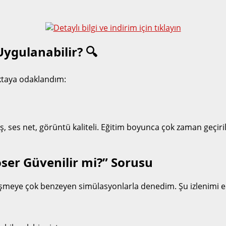
ygulanabilir? 🔍
oktaya odaklandım:
iş, ses net, görüntü kaliteli. Eğitim boyunca çok zaman geçiri
loser Güvenilir mi?” Sorusu
görüşmeye çok benzeyen simülasyonlarla denedim. Şu izlenimi 