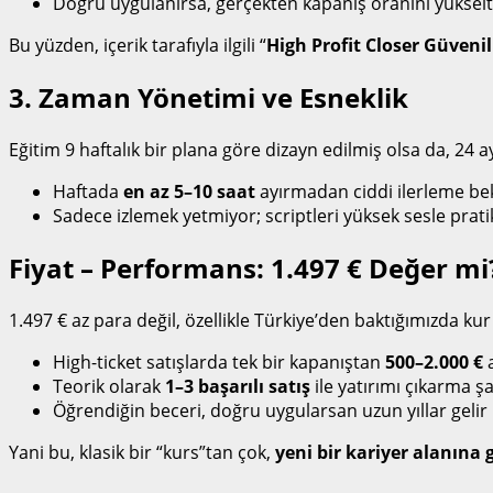
Doğru uygulanırsa, gerçekten kapanış oranını yükselt
Bu yüzden, içerik tarafıyla ilgili “
High Profit Closer Güvenil
3. Zaman Yönetimi ve Esneklik
Eğitim 9 haftalık bir plana göre dizayn edilmiş olsa da, 24 
Haftada
en az 5–10 saat
ayırmadan ciddi ilerleme be
Sadece izlemek yetmiyor; scriptleri yüksek sesle prat
Fiyat – Performans: 1.497 € Değer mi
1.497 € az para değil, özellikle Türkiye’den baktığımızda ku
High-ticket satışlarda tek bir kapanıştan
500–2.000 €
a
Teorik olarak
1–3 başarılı satış
ile yatırımı çıkarma ş
Öğrendiğin beceri, doğru uygularsan uzun yıllar gelir 
Yani bu, klasik bir “kurs”tan çok,
yeni bir kariyer alanına gi