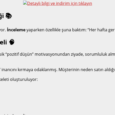
i 📚
yor.
İnceleme
yaparken özellikle şuna baktım: “Her hafta gerç
li 🧠
ik “pozitif düşün” motivasyonundan ziyade, sorumluluk alma, 
inancını kırmaya odaklanmış. Müşterinin neden satın aldığını, 
eleti oluşturuluyor: