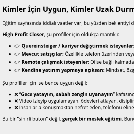
Kimler İçin Uygun, Kimler Uzak Durm
Eğitim sayfasında iddialı vaatler var; bu yüzden beklentiyi
High Profit Closer
, şu profiller için oldukça mantıklı:
👉
Quereinsteiger / kariyer değiştirmek isteyenler
👉
Mevcut satışçılar:
Özellikle telefon üzerinden vey
👉
Remote çalışmak isteyenler:
Ofise bağlı kalmadan
👉
Kendine yatırım yapmaya açıksan:
Mindset, özgü
Şu profiller için ise bence uygun değil:
❌ “
Gece yatayım, sabah zengin uyanayım
” kafasın
❌ Video izleyip uygulamayan, ödevleri atlayan, disipl
❌ İnsanlarla konuşmaktan nefret eden, telefonu elin
Bu bir “sihirli buton” değil,
gerçek bir meslek eğitimi
. Bun