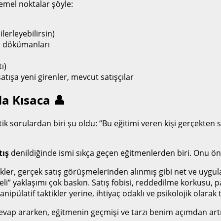
mel noktalar şöyle:
lerleyebilirsin)
ma dökümanları
ı)
ışa yeni girenler, mevcut satışçılar
a Kısaca 👤
itik sorulardan biri şu oldu: “Bu eğitimi veren kişi gerçekten
tış
denildiğinde ismi sıkça geçen eğitmenlerden biri. Onu ön
ler, gerçek satış görüşmelerinden alınmış gibi net ve uygula
” yaklaşımı çok baskın. Satış fobisi, reddedilme korkusu, para
nipülatif taktikler yerine, ihtiyaç odaklı ve psikolojik olarak
evap ararken, eğitmenin geçmişi ve tarzı benim açımdan artı