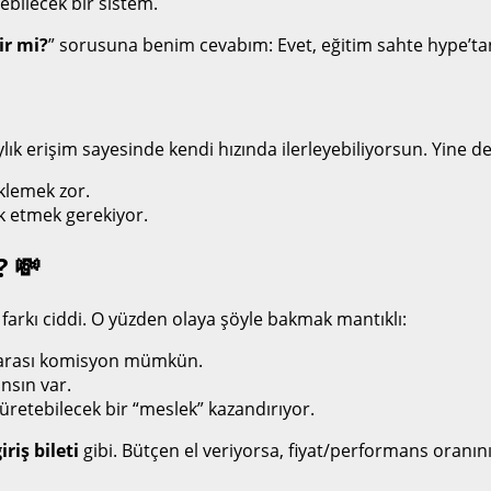
ebilecek bir sistem.
ir mi?
” sorusuna benim cevabım: Evet, eğitim sahte hype’ta
aylık erişim sayesinde kendi hızında ilerleyebiliyorsun. Yine 
klemek zor.
ik etmek gerekiyor.
? 💸
r farkı ciddi. O yüzden olaya şöyle bakmak mantıklı:
rası komisyon mümkün.
ansın var.
üretebilecek bir “meslek” kazandırıyor.
riş bileti
gibi. Bütçen el veriyorsa, fiyat/performans oranın