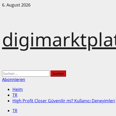
Zum
6. August 2026
Inhalt
springen
digimarktpl
Hauptmenü
Suchen
nach:
Abonnieren
Heim
TR
High Profit Closer Güvenilir mi? Kullanıcı Deneyimleri
TR