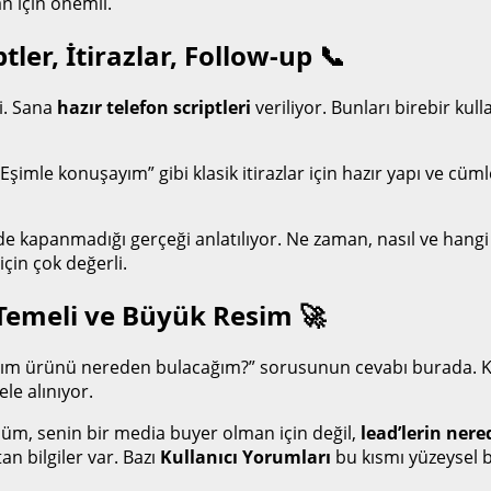
n için önemli.
ptler, İtirazlar, Follow-up 📞
i. Sana
hazır telefon scriptleri
veriliyor. Bunları birebir kul
imle konuşayım” gibi klasik itirazlar için hazır yapı ve cüml
e kapanmadığı gerçeği anlatılıyor. Ne zaman, nasıl ve hangi 
için çok değerli.
 Temeli ve Büyük Resim 🚀
ım ürünü nereden bulacağım?” sorusunun cevabı burada. Ken
le alınıyor.
üm, senin bir media buyer olman için değil,
lead’lerin ner
n bilgiler var. Bazı
Kullanıcı Yorumları
bu kısmı yüzeysel 