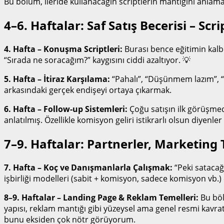
Bu bölüm, ileride kullanacağın scriptlerin mantığını anlama
4–6. Haftalar: Saf Satış Becerisi – Scri
4. Hafta – Konuşma Scriptleri:
Burası bence eğitimin kalb
“Sırada ne soracağım?” kaygısını ciddi azaltıyor. 💡
5. Hafta – İtiraz Karşılama:
“Pahalı”, “Düşünmem lazım”, “Eş
arkasındaki gerçek endişeyi ortaya çıkarmak.
6. Hafta – Follow-up Sistemleri:
Çoğu satışın ilk görüşmed
anlatılmış. Özellikle komisyon geliri istikrarlı olsun diyenler 
7–9. Haftalar: Partnerler, Marketing
7. Hafta – Koç ve Danışmanlarla Çalışmak:
“Peki satacağ
işbirliği modelleri (sabit + komisyon, sadece komisyon vb.) e
8–9. Haftalar – Landing Page & Reklam Temelleri:
Bu böl
yapısı, reklam mantığı gibi yüzeysel ama genel resmi kavrata
bunu eksiden çok nötr görüyorum.