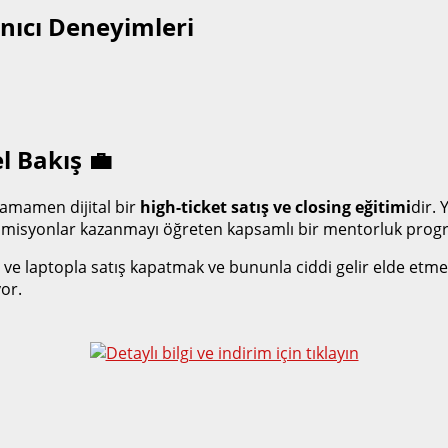
anıcı Deneyimleri
l Bakış 💼
tamamen dijital bir
high-ticket satış ve closing eğitimi
dir.
 komisyonlar kazanmayı öğreten kapsamlı bir mentorluk prog
on ve laptopla satış kapatmak ve bununla ciddi gelir elde etm
or.